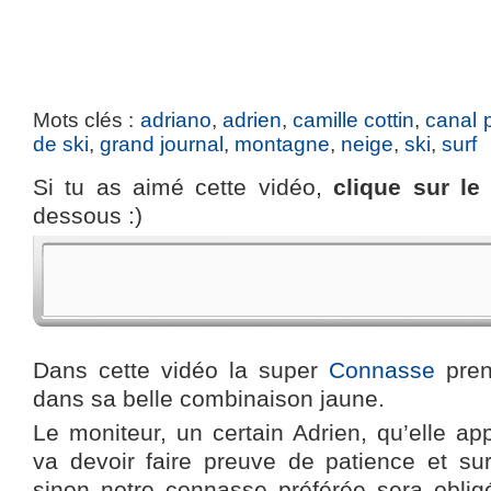
Mots clés :
adriano
,
adrien
,
camille cottin
,
canal 
de ski
,
grand journal
,
montagne
,
neige
,
ski
,
surf
Si tu as aimé cette vidéo,
clique sur l
dessous :)
Dans cette vidéo la super
Connasse
pren
dans sa belle combinaison jaune.
Le moniteur, un certain Adrien, qu’elle ap
va devoir faire preuve de patience et sur
sinon notre connasse préférée sera obli