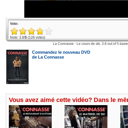
Vote:
Note: 3.8/
5
(126 votes)
La Connasse - Le cours de ski
,
3.8
out of
5
base
Commandez le nouveau DVD
de La Connasse
Vous avez aimé cette vidéo? Dans le mê