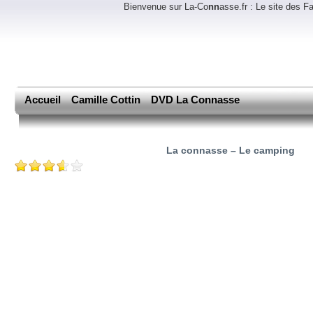
Bienvenue sur La-Co
nn
asse.fr : Le site des 
Accueil
Camille Cottin
DVD La Connasse
La connasse – Le camping